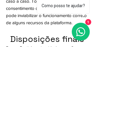
caso a caso. Todavia, a revogação do
Como posso te ajudar?
consentimento de de;terminados Cookies
pode inviabilizar o funcionamento correto
de alguns recursos da plataforma.
1
Disposições finais
Para a Partiu! a privacidade e confiança
são fundamentais para a nossa relação
com você. Estamos sempre nos
atualizando para manter os mais altos
padrões de segurança
Assim, reservamo-nos o direito de alterar
esta Política de Cookies a qualquer tempo.
As mudanças entrarão em vigor logo após
a publicação, e você será avisado.
Ao continuar a navegação nas nossas
aplicações após essa mudança se tornar
eficaz, você concorda com elas.
Aconselhamos que você sempre verifique